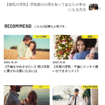
【彼氏の浮気】浮気彼の心理を知ってあなたが幸せ
になる方法
RECOMMEND
こちらの記事も人気です。
夫との復縁
復縁
2023.12.21
2023.11.12
【不倫をやめさせたい】再び旦那
【旦那の浮気・不倫にスッキリ腹
に愛される妻になるには
いせできるリスト】
占い
不倫と男女関係