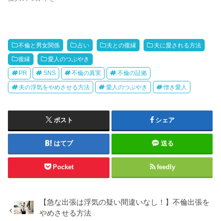
不倫と男女関係
占い
夫との復縁
夫に愛される方法
復縁
愛人のつぶやき
PR
SNS
不倫の真実
不倫の証拠
夫の浮気をやめさせる方法
愛人のつぶやき
憎き愛人
ポスト
シェア
はてブ
送る
Pocket
feedly
【急な出張は浮気の疑い間違いなし！】不倫出張を
やめさせる方法