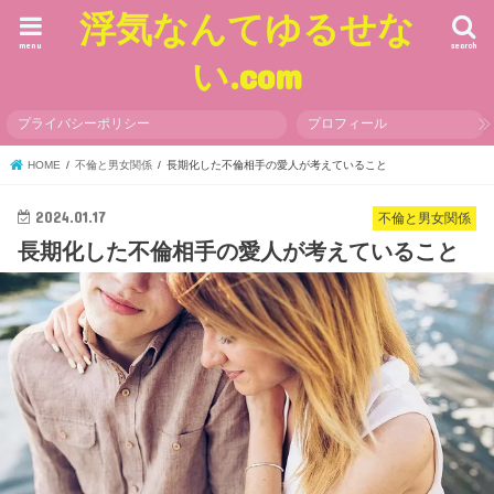
浮気なんてゆるせな
menu
search
い.com
プライバシーポリシー
プロフィール
HOME
不倫と男女関係
長期化した不倫相手の愛人が考えていること
2024.01.17
不倫と男女関係
長期化した不倫相手の愛人が考えていること