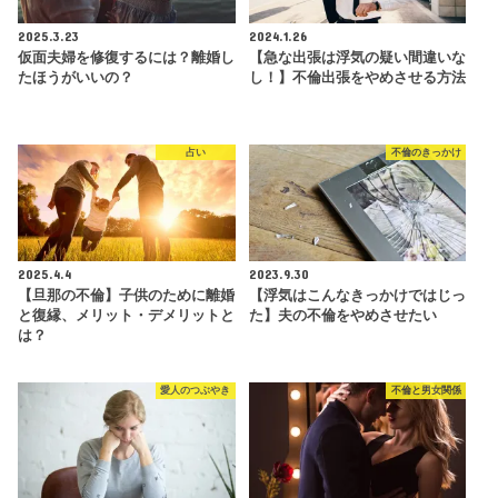
2025.3.23
2024.1.26
仮面夫婦を修復するには？離婚し
【急な出張は浮気の疑い間違いな
たほうがいいの？
し！】不倫出張をやめさせる方法
占い
不倫のきっかけ
2025.4.4
2023.9.30
【旦那の不倫】子供のために離婚
【浮気はこんなきっかけではじっ
と復縁、メリット・デメリットと
た】夫の不倫をやめさせたい
は？
愛人のつぶやき
不倫と男女関係