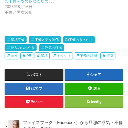
の不倫をやめさせるために。
2023年8月16日
不倫と男女関係
SNS不倫
不倫と男女関係
不倫のきっかけ
愛人のつぶやき
浮気の証拠
mixi
PR
SNS
ミクシィ
不倫の証拠
浮気
ポスト
シェア
はてブ
送る
Pocket
feedly
フェイスブック（Facebook）から旦那の浮気・不倫