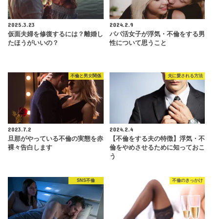
2025.3.23
2024.2.9
仮面夫婦を修復するには？離婚し
パパ活女子が浮気・不倫をする男
たほうがいいの？
性について思うこと
不倫と男女関係
夫に愛される方法
2023.7.2
2024.2.4
旦那がやっている不倫の実態を赤
【不倫をする夫の特徴】浮気・不
裸々告白します
倫をやめさせるために知っておこ
う
SNS不倫
不倫のきっかけ