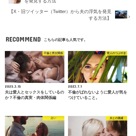
を発見する方法
【X・旧ツイッター（Twitter）から夫の浮気を発見
する方法】
RECOMMEND
こちらの記事も人気です。
不倫と男女関係
愛人のつぶやき
2025.3.15
2023.7.1
夫は愛人とセックスをしているの
不倫がばれないように愛人が気を
か？不倫の真実・肉体関係編
つけていること。
占い
夫との復縁