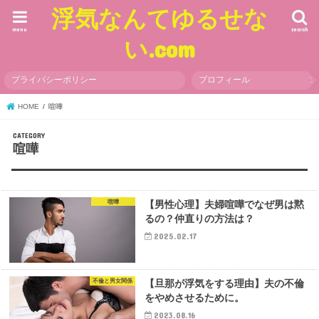
浮気なんてゆるせな
menu
search
い.com
プライバシーポリシー
プロフィール
HOME
喧嘩
喧嘩
喧嘩
【男性心理】夫婦喧嘩でなぜ男は黙
るの？仲直りの方法は？
2025.02.17
不倫と男女関係
【旦那が浮気をする理由】夫の不倫
をやめさせるために。
2023.08.16