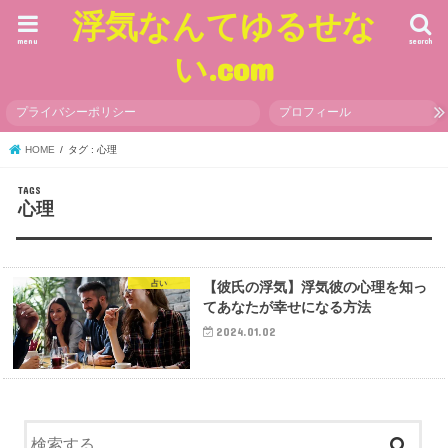
浮気なんてゆるせな
menu
search
い.com
プライバシーポリシー
プロフィール
HOME
タグ : 心理
心理
占い
【彼氏の浮気】浮気彼の心理を知っ
てあなたが幸せになる方法
2024.01.02