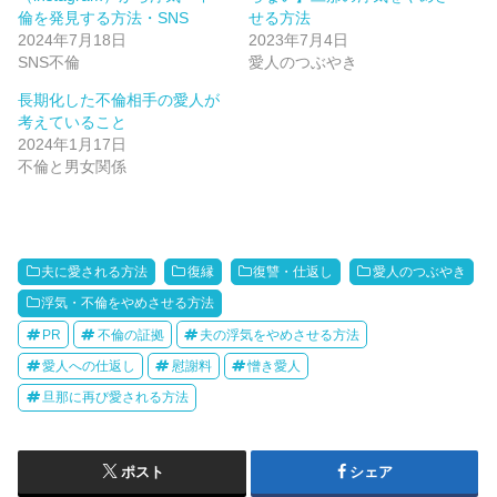
倫を発見する方法・SNS
せる方法
2024年7月18日
2023年7月4日
SNS不倫
愛人のつぶやき
長期化した不倫相手の愛人が
考えていること
2024年1月17日
不倫と男女関係
夫に愛される方法
復縁
復讐・仕返し
愛人のつぶやき
浮気・不倫をやめさせる方法
PR
不倫の証拠
夫の浮気をやめさせる方法
愛人への仕返し
慰謝料
憎き愛人
旦那に再び愛される方法
ポスト
シェア