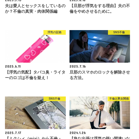
夫は愛人とセックスをしているの
【旦那が浮気をする理由】夫の不
か？不倫の真実・肉体関係編
倫をやめさせるために。
浮気の証拠
SNS不倫
2025.6.11
2025.7.16
【浮気の気配】タバコ臭・ライタ
旦那のスマホのロックを解除させ
ーのロゴは不倫を疑え！
る方法。
SNS不倫
不倫と男女関係
2025.7.17
2024.1.26
【ミクシィ（mixi）から不倫・
【急な出張は浮気の疑い間違いな