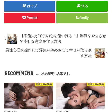
はてブ
送る
Pocket
feedly
【不倫夫が子供の心を傷つける！】浮気をやめさせ
て幸せな家庭を守る方法
男性心理を操作して浮気をやめさせて幸せを取り戻
す方法
RECOMMEND
こちらの記事も人気です。
不倫と男女関係
不倫と男女関係
2025.3.15
2023.8.16