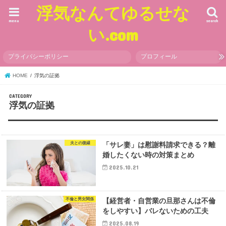
浮気なんてゆるせな
menu
search
い.com
プライバシーポリシー
プロフィール
HOME
浮気の証拠
浮気の証拠
夫との復縁
「サレ妻」は慰謝料請求できる？離
婚したくない時の対策まとめ
2025.10.21
不倫と男女関係
【経営者・自営業の旦那さんは不倫
をしやすい】バレないための工夫
2025.08.19