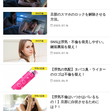
SNS不倫
旦那のスマホのロックを解除させる
方法。
2025.07.16
SNS不倫
SNSは浮気・不倫を発見しやすい。
鍵垢裏垢を疑え！
2025.07.15
浮気の証拠
【浮気の気配】タバコ臭・ライター
のロゴは不倫を疑え！
2025.06.11
浮気の証拠
【浮気不倫はいつかはバレるも
の！】旦那に白状させるために
は？！