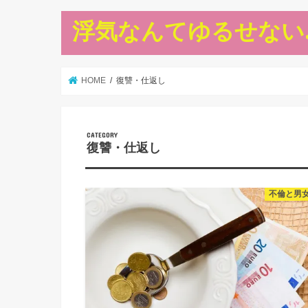
浮気なんてゆるせない.
HOME
復讐・仕返し
復讐・仕返し
不倫と男