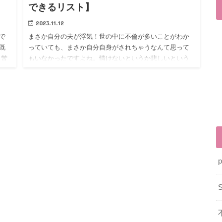
できるリスト】
2023.11.12
で
まさか自分の夫が浮気！世の中に不倫が多いことがわか
既
っていても、まさか自分自身がされちゃうなんて思って
き苦
もいなかったですよね。情けないというか悲しいという
と
か…ショックがひと通りすぎるととにかく強い「怒り」
がわき起こってくるはず。
今ココを読んでいる奥様方は、その耐えられないほどの
怒りを、「なんらかの形」でぶつけたいと思っているの
では？でもどうやって？腹いせに、何をやってやろう？
そんなブラックモードのあなたに、腹いせにできること
リストをお渡ししちゃいましょう。
p