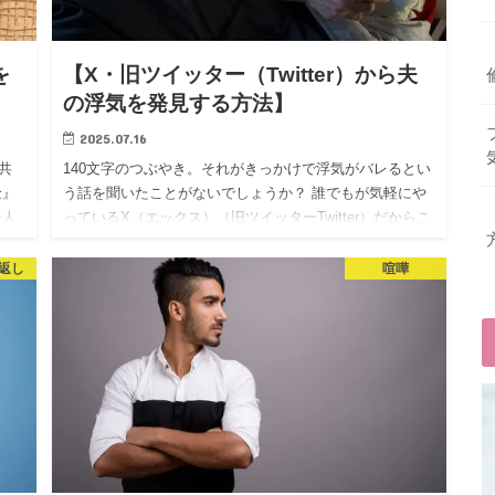
を
【X・旧ツイッター（Twitter）から夫
の浮気を発見する方法】
2025.07.16
共
140文字のつぶやき。それがきっかけで浮気がバレるとい
金』
う話を聞いたことがないでしょうか？ 誰でもが気軽にや
一人
っているX（エックス）（旧ツイッターTwitter）だからこ
す
そ、実は秘密があちこちにばらまかれているんです。 あ
な…
返し
喧嘩