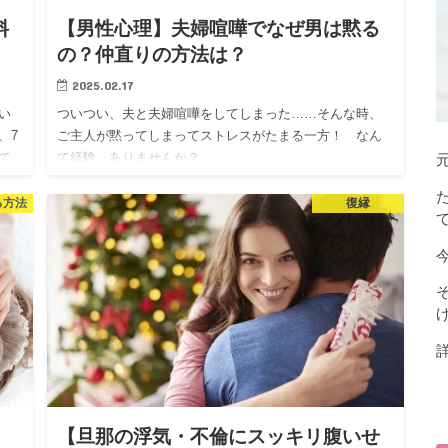
料
【男性心理】夫婦喧嘩でなぜ男は黙る
の？仲直りの方法は？
2025.02.17
い
ついつい、夫と夫婦喧嘩をしてしまった……そんな時、
、7
ご主人が黙ってしまってストレスがたまる一方！ なん
て
て経験、ありませんか？
も
夫婦喧嘩は、全くしてはいけないものではありません
と
が、謝り方や解決方法を間違えると、仲直りをすること
る方法
復縁
し
ができず、最後は大きなケンカに発展してしまうことも
あります。
今回は、夫が黙ってしまった夫婦喧嘩の仲直りの方法
や、ストレスの状態、夫にあやまらせることの危険につ
いてご紹介します。
】
【旦那の浮気・不倫にスッキリ腹いせ