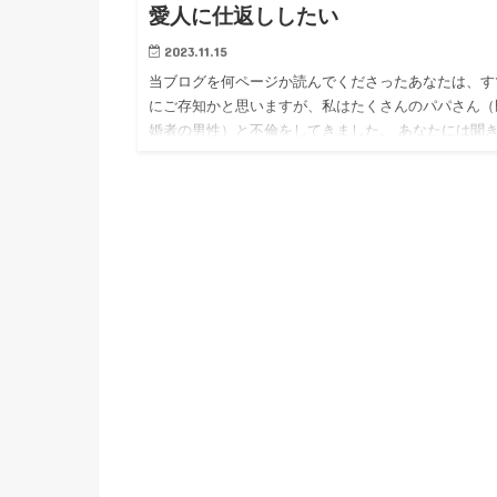
愛人に仕返ししたい
2023.11.15
当ブログを何ページか読んでくださったあなたは、す
にご存知かと思いますが、私はたくさんのパパさん（
婚者の男性）と不倫をしてきました。 あなたには聞
しいことかもしれませんが、私はパパさんとの不倫を
ても楽しんでいまし…