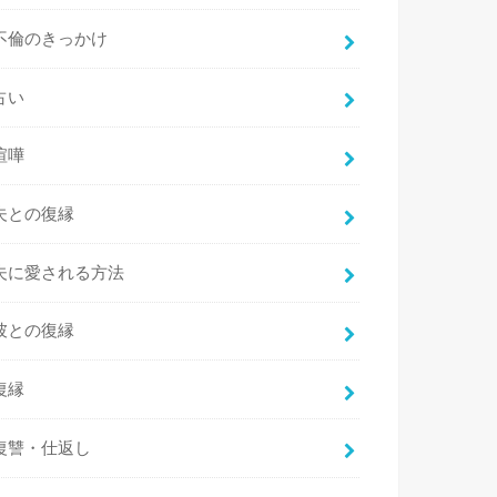
不倫のきっかけ
占い
喧嘩
夫との復縁
夫に愛される方法
彼との復縁
復縁
復讐・仕返し